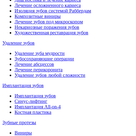
Лечение осложненного кариеса
Изоляция зубов системой Раббердам
Композитные виниры
Лечение зубов под микроскопом
Некариозные поражения зубов
Художественная реставрация зубов
Удаление зубов
Удаление зуба мудрости
Зубосохраняющие операции
Лечение абсцессов
Лечение перикоронита
Удаление зубов любой сложности
Имплантация зубов
Имплантация зубов
Синус-лифтинг
Имплантация All-on-4
Костная пластика
Зубные протезы
Виниры