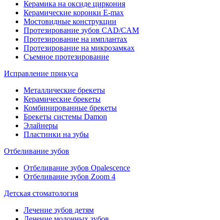
Керамика на оксиде циркония
Керамические коронки E-max
Мостовидные конструкции
Протезирование зубов CAD/CAM
Протезирование на имплантах
Протезирование на микрозамках
Съемное протезирование
Исправление прикуса
Металлические брекеты
Керамические брекеты
Комбинированные брекеты
Брекеты системы Damon
Элайнеры
Пластинки на зубы
Отбеливание зубов
Отбеливание зубов Opalescence
Отбеливание зубов Zoom 4
Детская стоматология
Лечение зубов детям
Лечение молочных зубов