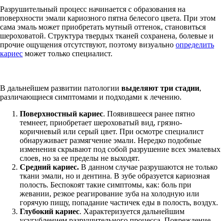
Разрушительный процесс начинается с образования на
поверхности эмали кариозного пятна белесого цвета. При этом
сама эмаль может приобретать мутный оттенок, становиться
шероховатой. Структура твердых тканей сохранена, болевые и
прочие ощущения отсутствуют, поэтому визуально
определить
кариес
может только специалист.
В дальнейшем развитии патологии
выделяют три стадии
,
различающиеся симптомами и подходами к лечению.
Поверхностный кариес
. Появившееся ранее пятно
темнеет, приобретает шероховатый вид, грязно-
коричневый или серый цвет. При осмотре специалист
обнаруживает размягчение эмали. Нередко подобные
изменения скрывают под собой разрушение всех эмалевых
слоев, но за ее пределы не выходят.
Средний кариес.
В данном случае разрушаются не только
ткани эмали, но и дентина. В зубе образуется кариозная
полость. Беспокоят такие симптомы, как: боль при
жевании, резкое реагирование зуба на холодную или
горячую пищу, попадание частичек еды в полость, воздух.
Глубокий кариес
. Характеризуется дальнейшим
усугублением разрушительного процесса. Повреждение