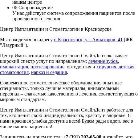
нашем центре
06
Сопровождение
У нас действует система сопровождения пациентов после
проведенного лечения
Центр Имплантации и Стоматологии в Красноярске
Мы находимся по адресу
г. Красноярск, ул. Авиаторов, 41
(ЖК
"Лазурный").
Центр Имплантации и Стоматологии СмайлДент оказывает
широкий спектр услуг по направлениям:
лечение зубов
,
имплантация
,
протезирование
, ортодонтия и
хирургия
,
детская
стоматология
,
наркоз и седация
.
Современное стоматологическое оборудование, опытные
специалисты, только лучшие материалы, внимательный
персонал – слагаемые качественного лечения, соответствующего
мировым стандартам.
Центр Имплантации и Стоматологии СмайлДент работает для
тех, кто ценит свою индивидуальность, красоту и здоровье. С
нами красивая улыбка доступна всем! Будем рады видеть вас в
числе наших пациентов!
Запишитесь на прием по тел.
+7 (391) 202-65-08
и узнайте, что