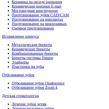
Керамика на оксиде циркония
Керамические коронки E-max
Мостовидные конструкции
Протезирование зубов CAD/CAM
Протезирование на имплантах
Протезирование на микрозамках
Съемное протезирование
Исправление прикуса
Металлические брекеты
Керамические брекеты
Комбинированные брекеты
Брекеты системы Damon
Элайнеры
Пластинки на зубы
Отбеливание зубов
Отбеливание зубов Opalescence
Отбеливание зубов Zoom 4
Детская стоматология
Лечение зубов детям
Лечение молочных зубов