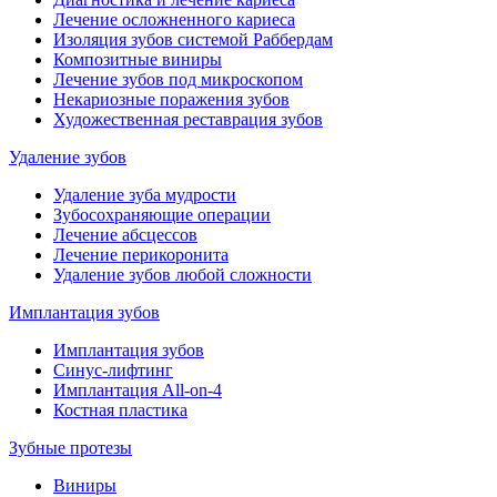
Лечение осложненного кариеса
Изоляция зубов системой Раббердам
Композитные виниры
Лечение зубов под микроскопом
Некариозные поражения зубов
Художественная реставрация зубов
Удаление зубов
Удаление зуба мудрости
Зубосохраняющие операции
Лечение абсцессов
Лечение перикоронита
Удаление зубов любой сложности
Имплантация зубов
Имплантация зубов
Синус-лифтинг
Имплантация All-on-4
Костная пластика
Зубные протезы
Виниры